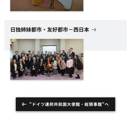
日独姉妹都市・友好都市－西日本
"ドイツ連邦共和国大使館・総領事館"へ