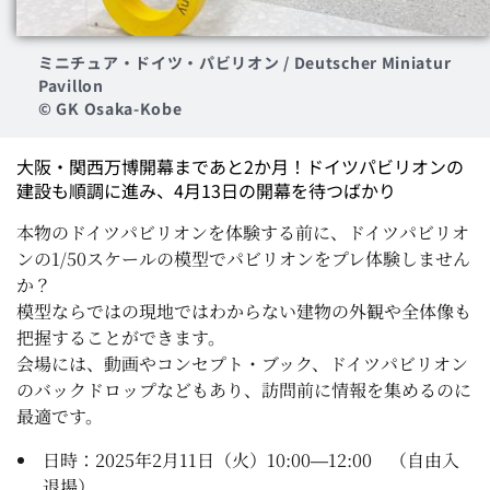
ミニチュア・ドイツ・パビリオン /
Deutscher Miniatur
Pavillon
© GK Osaka-Kobe
大阪・関西万博開幕まであと
2
か月！
ドイツパビリオンの
建設も順調に進み、
4
月
13
日の開幕を待つばかり
本物のドイツパビリオンを体験する前に、ドイツパビリオ
ンの
1/50
スケールの模型でパビリオンをプレ体験しません
か？
模型ならではの現地ではわからない建物の外観や全体像も
把握することができます。
会場には、動画やコンセプト・ブック、ドイツパビリオン
のバックドロップなどもあり、訪問前に情報を集めるのに
最適です。
日時：
2025
年
2
月
11
日（火）
10:00
―
12:00
（自由入
退場）