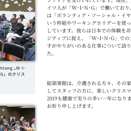
イツ人が「W･I･N･G」で働いてお
は「ボランティア・ソーシャル・イヤ
いう枠組やワーキングホリデーを使
しています。彼らは日本での体験を非
ジティブに捉え、「W･I･N･G」で
すがやりがいのある仕事について語
た。
chtung „W･I･
･N･G」のクリス
総領事館は、介護される方々、その
してスタッフの方に、楽しいクリス
2019も健康で実りの多い一年になり
お祈り申し上げます。