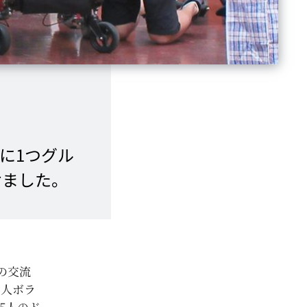
びに1つグル
けました。
の交流
ツ人ボラ
5人のド