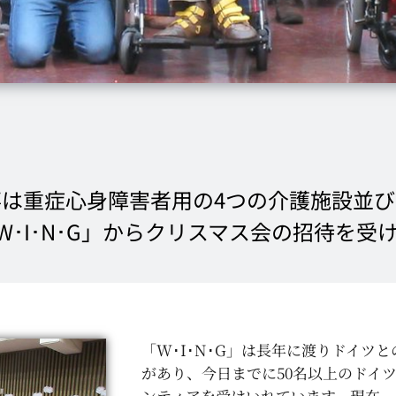
領事は重症心身障害者用の4つの介護施設並
W･I･N･G」からクリスマス会の招待を受
「W･I･N･G」は長年に渡りドイツと
があり、今日までに50名以上のドイ
ンティアを受けいれています。現在、