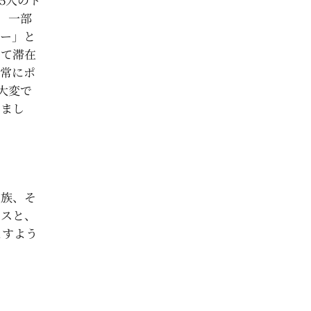
り、一部
ー」と
って滞在
常にポ
の大変で
りまし
家族、そ
マスと、
ますよう