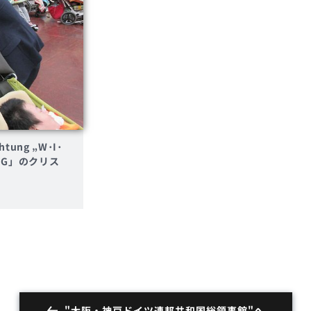
chtung „W･I･
･N･G」のクリス
"大阪・神戸ドイツ連邦共和国総領事館"へ