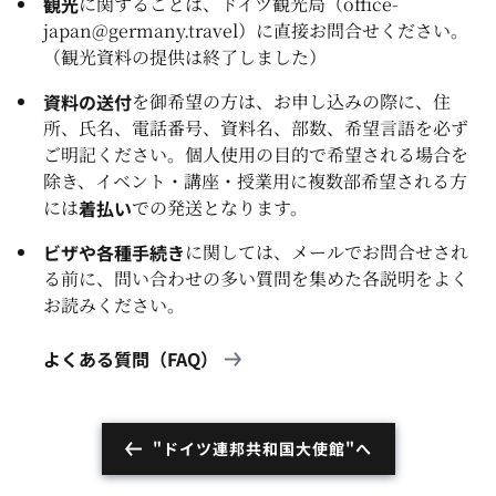
観光
に関することは、
ドイツ観光局
（
office-
japan@germany.travel
）に直接お問合せください。
（観光資料の提供は終了しました）
資料の送付
を御希望の方は、お申し込みの際に、住
所、氏名、電話番号、資料名、部数、希望言語を必ず
ご明記ください。個人使用の目的で希望される場合を
除き、イベント・講座・授業用に複数部希望される方
には
着払い
での発送となります。
ビザや各種手続き
に関しては、メールでお問合せされ
る前に、問い合わせの多い質問を集めた各説明をよく
お読みください。
よくある質問（FAQ）
"ドイツ連邦共和国大使館"へ