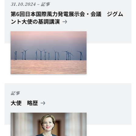
31.10.2024
記事
第6回日本国際風力発電展示会・会議
ジグム
ント大使の基調講演
記事
大使
略歴