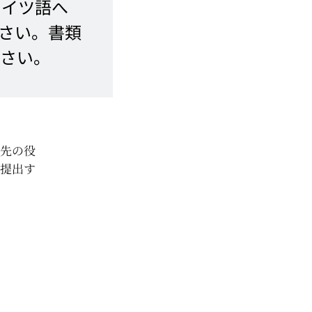
ドイツ語へ
さい。書類
ださい。
出先の役
を提出す