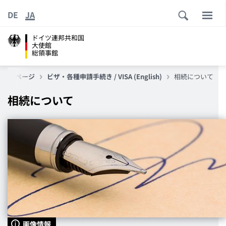
DE
JA
ドイツ連邦共和国
大使館
総領事館
トップページ
ビザ・各種申請手続き / VISA (English)
相続について
相続について
画像情報