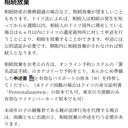
相続放棄
相続財産が債務超過の場合など、相続放棄が望ましいこと
もあります。ドイツ法によれば、相続人は相続の発生を知
ってから６週間以内、相続人がドイツ国外に滞在している
場合は６ヵ月以内にドイツの遺産裁判所に対して申述を行
うことにより、相続を放棄することができます。申述には
公的認証が必要です。期限内に相続放棄がされなければ相
続人となります。
相続放棄をお考えの方は、オンライン予約システムの「署
名認証手続」のカテゴリーで予約をとり、あらかじめ準備
申述書
した
と有効なパスポートの原本（※）を持参し
てください。（※ドイツ国籍の場合はドイツの身分証明書
「
Personalausweis
」の原本でも可。東京の大使館のみ
有効なマイナンバーカード原本でも可）
未成年の子の親権者である親が法律行為を代理する場合
は、両親ともに出頭の上、相続放棄の申述を行う必要があ
ります。