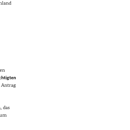
hland
hen
chtigten
 Antrag
, das
zum