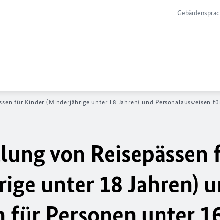
Gebärdensprac
ssen für Kinder (Minderjährige unter 18 Jahren) und Personalausweisen fü
llung von Reisepässen 
rige unter 18 Jahren) 
 für Personen unter 16