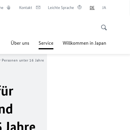
he
Kontakt
Leichte Sprache
DE
JA
Über uns
Service
Willkommen in Japan
r Personen unter 16 Jahre
für
und
 Jahre