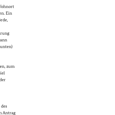
 Wohnort
en. Ein
örde,
ärung
kann
 unten)
den, zum
iel
der
 des
n Antrag