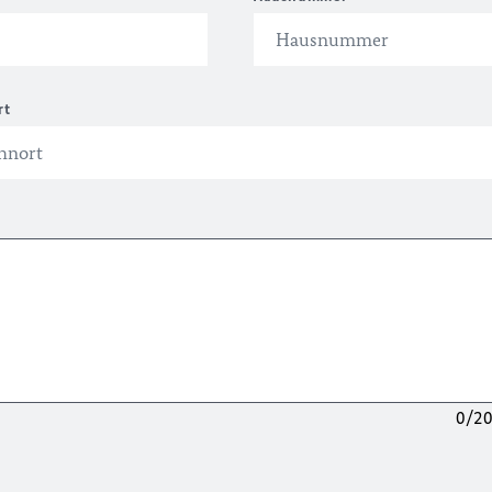
rt
0/2