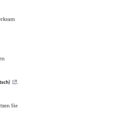
merksam
en
tsch)
.
tzen Sie